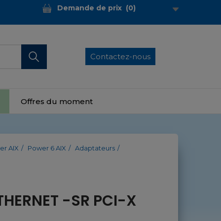
Demande de prix
(
0
)
Contactez-nous
Offres du moment
er AIX
Power 6 AIX
Adaptateurs
ETHERNET -SR PCI-X