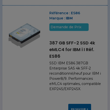
Référence :
ES86
Marque :
IBM
Demande de Prix
387 GB SFF-2 SSD 4k
eMLC4 for IBM i I Réf.
ES86
SSD IBM ES86 387GB
Enterprise SAS 4k SFF-2
reconditionné/neuf pour IBM i
Power8/9. Performances
eMLC4 optimales, compatible
EXP24S/EXP24SX.
EN SAVOIR +