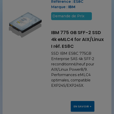
Référence :
ES8C
Marque :
IBM
Demande de Prix
IBM 775 GB SFF-2 SSD
4k eMLC4 for AIX/Linux
I réf. ES8C
SSD IBM ES8C 775GB
Enterprise SAS 4k SFF-2
reconditionné/neuf pour
AIX/Linux Power8/9.
Performances eMLC4
optimales, compatible
EXP24S/EXP24SX.
EN SAVOIR +