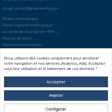
Email:
contact@marxerinfo.com​
Broker informatique
Vente matériel Multimarque
La vente de neuf (power IBM, …)
Reprise de parcs
Maintenance hardware
Supervision
Solutions de P.R.A
Nous utilisons des cookies uniquement pour améliorer
votre navigation et nos services (Analytics, Ads). Acceptez-
vous leur utilisation et le traitement de vos données ?
Recyclage / D3E
Effacement des données
Accepter
Réseau et sécurité
Quick / EDD, Syncsort
Rejeter
Revendeur Lexmark
Location
Configurer
Financement