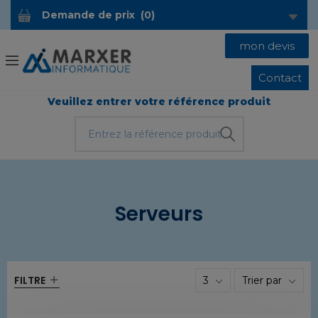
Demande de prix
(
0
)
mon devis
Contact
Veuillez entrer votre référence produit
Serveurs
FILTRE
3
Trier par