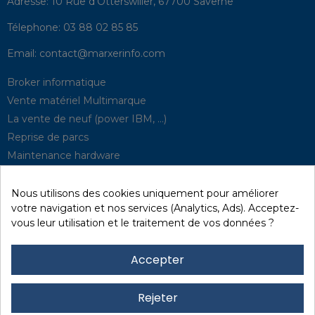
Adresse:
10 Rue d'Otterswiller, 67700 Saverne
Télephone:
03 88 02 85 85
Email:
contact@marxerinfo.com​
Broker informatique
Vente matériel Multimarque
La vente de neuf (power IBM, …)
Reprise de parcs
Maintenance hardware
Supervision
Solutions de P.R.A
Nous utilisons des cookies uniquement pour améliorer
votre navigation et nos services (Analytics, Ads). Acceptez-
vous leur utilisation et le traitement de vos données ?
Recyclage / D3E
Effacement des données
Accepter
Réseau et sécurité
Quick / EDD, Syncsort
Rejeter
Revendeur Lexmark