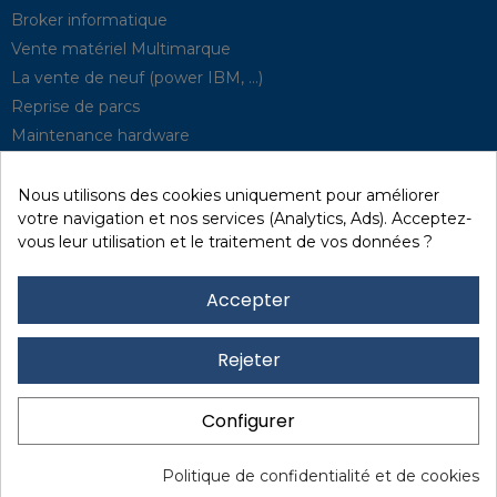
Broker informatique
Vente matériel Multimarque
La vente de neuf (power IBM, …)
Reprise de parcs
Maintenance hardware
Supervision
Solutions de P.R.A
Nous utilisons des cookies uniquement pour améliorer
votre navigation et nos services (Analytics, Ads). Acceptez-
vous leur utilisation et le traitement de vos données ?
Recyclage / D3E
Effacement des données
Accepter
Réseau et sécurité
Quick / EDD, Syncsort
Rejeter
Revendeur Lexmark
Location
Configurer
Financement
Mentions légales
I
Protection des données
I
Politique de confidentialité et de cookies