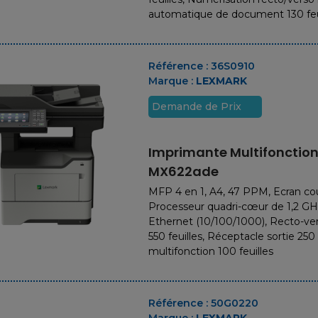
automatique de document 130 feu
Référence :
36S0910
Marque :
LEXMARK
Demande de Prix
Imprimante Multifoncti
MX622ade
MFP 4 en 1, A4, 47 PPM, Ecran coul
Processeur quadri-cœur de 1,2 GHz
Ethernet (10/100/1000), Recto-ver
550 feuilles, Réceptacle sortie 250
multifonction 100 feuilles
Référence :
50G0220
Marque :
LEXMARK