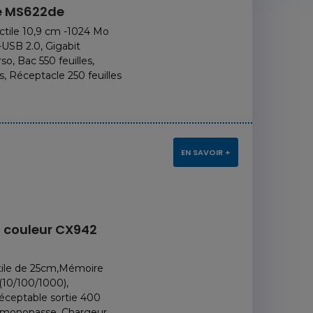
e MS622de
ctile 10,9 cm -1024 Mo
USB 2.0, Gigabit
o, Bac 550 feuilles,
s, Réceptacle 250 feuilles
09 Août, 2025
29 Mai
Recyclage
Votre I
Ordinateurs &
est en pa
EN SAVOIR +
Serveurs :
bons r
Valorisation
Votre sy
Maximale Assurée
Power est 
Que faire de ces
Interve
équipements qui
EN SAVO
 couleur CX942
encombrent vos locaux
?...
EN SAVOIR PLUS
tile de 25cm,Mémoire
(10/100/1000),
Réceptable sortie 400
so monopasse, Chargeur