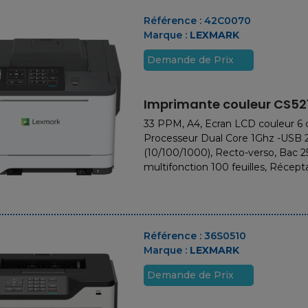
Référence :
42C0070
Marque :
LEXMARK
Demande de Prix
Imprimante couleur CS52
33 PPM, A4, Ecran LCD couleur 6
Processeur Dual Core 1Ghz -USB 2
(10/100/1000), Recto-verso, Bac 25
multifonction 100 feuilles, Récepta
Référence :
36S0510
Marque :
LEXMARK
Demande de Prix