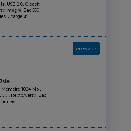
z, USB 2.0, Gigabit
so intégré, Bac 550
lles, Chargeur
EN SAVOIR +
30de
m, Mémoire 1024 Mo ,
000), Recto/Verso, Bac
feuilles