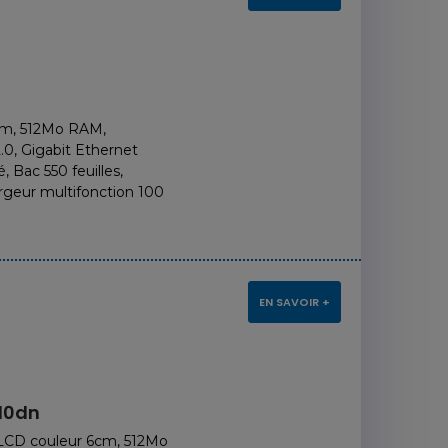
cm, 512Mo RAM,
.0, Gigabit Ethernet
, Bac 550 feuilles,
argeur multifonction 100
EN SAVOIR +
10dn
LCD couleur 6cm, 512Mo