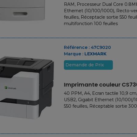
RAM, Processeur Dual Core 0.8MH
Ethernet (10/100/1000), Recto-ver
feuilles, Réceptacle sortie 550 feui
multifonction 100 feuilles
Référence :
47C9020
Marque :
LEXMARK
Demande de Prix
Imprimante couleur CS7
40 PPM, A4, Ecran tactile 10,9 c
USB2, Gigabit Ethernet (10/100(/1
550 feuilles, Réceptable sortie 300 