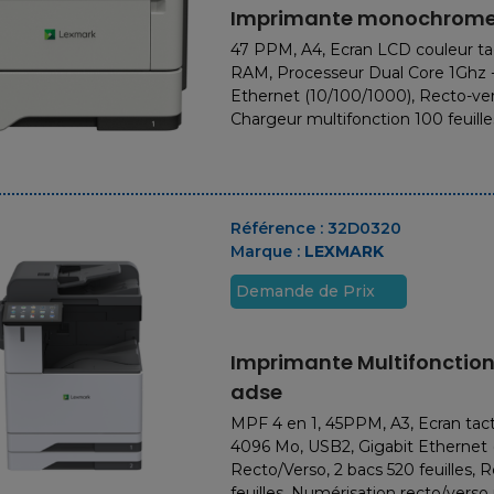
Imprimante monochrom
47 PPM, A4, Ecran LCD couleur ta
RAM, Processeur Dual Core 1Ghz -
Ethernet (10/100/1000), Recto-vers
Chargeur multifonction 100 feuille
12 Mars, 2026
01 Juin, 2025
Tierce
Recyclage
maintenance
serveurs
Référence :
32D0320
nformatique :
informatique Paris
Marque :
LEXMARK
longez la vie de
: comment les
os serveurs en
valoriser en 2025
Demande de Prix
toute
Que faire de ces
indépendance
équipements qui
Imprimante Multifonction
rquoi remplacer un
encombrent vos locaux
adse
veur qui fonctionne
?...
encore ? La...
EN SAVOIR PLUS
MPF 4 en 1, 45PPM, A3, Ecran tac
EN SAVOIR PLUS
4096 Mo, USB2, Gigabit Ethernet 
Recto/Verso, 2 bacs 520 feuilles, 
feuilles, Numérisation recto/ver