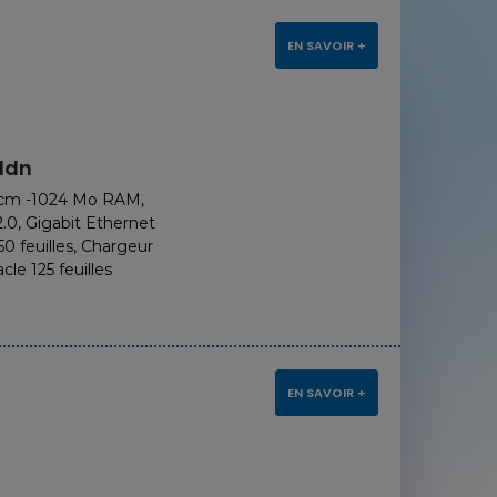
EN SAVOIR +
1dn
 cm -1024 Mo RAM,
.0, Gigabit Ethernet
0 feuilles, Chargeur
cle 125 feuilles
EN SAVOIR +