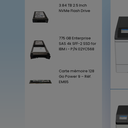
3.84 TB 2.5 Inch
3.84 TB 2.5 Inch
NVMe Flash Drive
NVMe Flash Drive
775 GB Enterprise
775 GB Enterprise
SAS 4k SFF-2 SSD for
SAS 4k SFF-2 SSD for
IBM i - P/N 02YC568
IBM i - P/N 02YC568
Carte mémoire 128
Carte mémoire 128
Go Power 9 – Réf.
Go Power 9 – Réf.
EM65
EM65