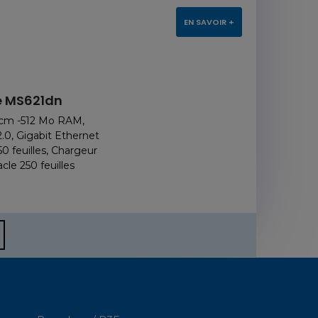
EN SAVOIR +
 MS621dn
 cm -512 Mo RAM,
.0, Gigabit Ethernet
0 feuilles, Chargeur
cle 250 feuilles