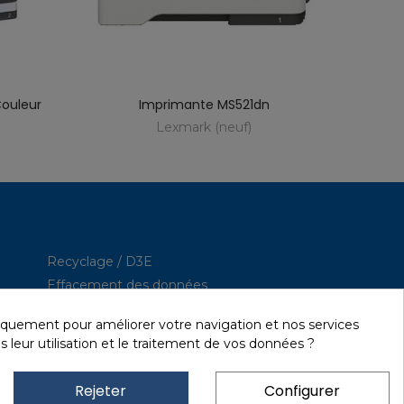
Couleur
Imprimante MS521dn
I
Lexmark (neuf)
Recyclage / D3E
Effacement des données
Réseau et sécurité
iquement pour améliorer votre navigation et nos services
Quick / EDD, Syncsort
s leur utilisation et le traitement de vos données ?
Revendeur Lexmark
Location
Rejeter
Configurer
Financement