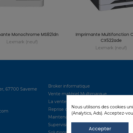
mante Monochrome MS821dn
Imprimante Multifonction 
CX522ade
Lexmark (neuf)
Lexmark (neuf)
Broker informatique
ler, 67700 Saverne
Vente matériel Multimarque
La vente de neuf (power IBM, …)
Nous utilisons des cookies un
Reprise de parcs
com​
(Analytics, Ads). Acceptez-vou
Maintenance hardware
Supervision
Accepter
Solutions de P.R.A