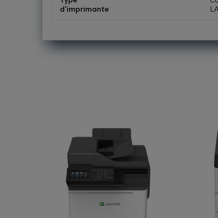
Type
Co
d'imprimante
L