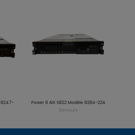
e 8247-
Power 8 AIX S822 Modèle 8284-22A
Power
Serveurs