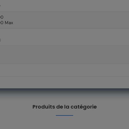
8
00
00 Max
x
Produits de la catégorie