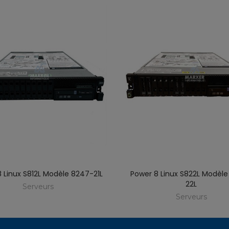
 Linux S812L Modèle 8247-21L
Power 8 Linux S822L Modèl
22L
Serveurs
Serveurs