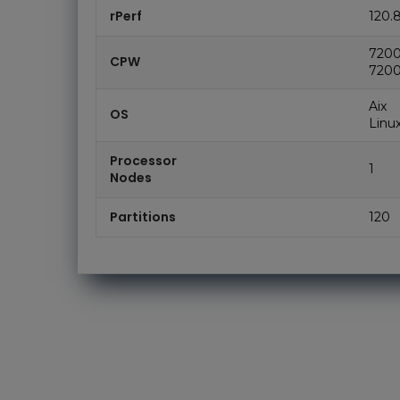
rPerf
120.
720
CPW
720
Aix
OS
Linu
Processor
1
Nodes
Partitions
120