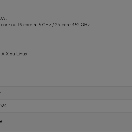
2A :
-core ou 16-core 4.15 GHz / 24-core 3.52 GHz
 AIX ou Linux
E
 024
re