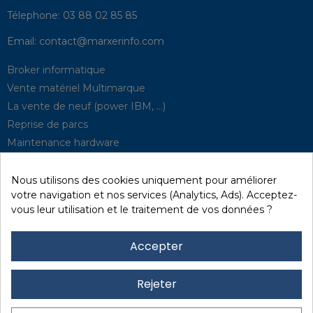
Télephone:
03 88 02 85 85
Email:
contact@marxerinfo.com​
Broker informatique
Vente matériel Multimarque
La vente de neuf (power IBM, …)
Reprise de parcs
Maintenance hardware
Supervision
Solutions de P.R.A
Nous utilisons des cookies uniquement pour améliorer
votre navigation et nos services (Analytics, Ads). Acceptez-
vous leur utilisation et le traitement de vos données ?
Recyclage / D3E
Effacement des données
Accepter
Réseau et sécurité
Quick / EDD, Syncsort
Rejeter
Revendeur Lexmark
Location