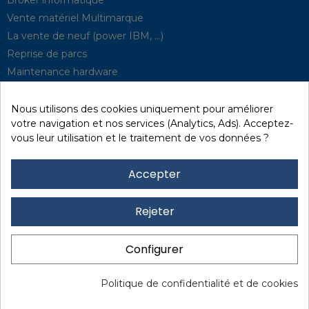
Vente matériel Multimarque
La vente de neuf (power IBM, …)
Reprise de parcs
Maintenance hardware
Supervision
Solutions de P.R.A
Nous utilisons des cookies uniquement pour améliorer
votre navigation et nos services (Analytics, Ads). Acceptez-
vous leur utilisation et le traitement de vos données ?
Recyclage / D3E
Effacement des données
Accepter
Réseau et sécurité
Quick / EDD, Syncsort
Rejeter
Revendeur Lexmark
Location
Configurer
Financement
Mentions légales
I
Protection des données
I
Politique de confidentialité et de cookies
www.marxerinformatique.com