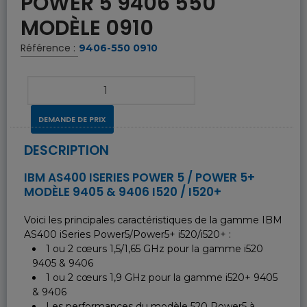
POWER 5 9406 550
MODÈLE 0910
Référence :
9406-550 0910
DEMANDE DE PRIX
DESCRIPTION
IBM AS400 ISERIES POWER 5 / POWER 5+
MODÈLE 9405 & 9406 I520 / I520+
Voici les principales caractéristiques de la gamme IBM
AS400 iSeries Power5/Power5+ i520/i520+ :
1 ou 2 cœurs 1,5/1,65 GHz pour la gamme i520
9405 & 9406
1 ou 2 cœurs 1,9 GHz pour la gamme i520+ 9405
& 9406
Les performances du modèle 520 Power5 à