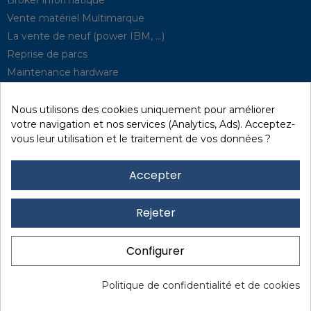
Vente matériel Multimarque
La vente de neuf (power IBM, …)
Reprise de parcs
Maintenance hardware
Supervision
Solutions de P.R.A
Nous utilisons des cookies uniquement pour améliorer
votre navigation et nos services (Analytics, Ads). Acceptez-
vous leur utilisation et le traitement de vos données ?
Recyclage / D3E
Effacement des données
Accepter
Réseau et sécurité
Quick / EDD, Syncsort
Rejeter
Revendeur Lexmark
Location
Configurer
Financement
Mentions légales
I
Protection des données
I
Politique de confidentialité et de cookies
www.marxerinformatique.com