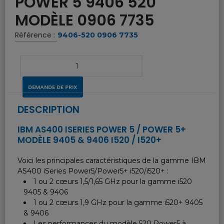
POWER 5 9406 520
MODÈLE 0906 7735
Référence :
9406-520 0906 7735
DEMANDE DE PRIX
DESCRIPTION
IBM AS400 ISERIES POWER 5 / POWER 5+
MODÈLE 9405 & 9406 I520 / I520+
Voici les principales caractéristiques de la gamme IBM
AS400 iSeries Power5/Power5+ i520/i520+ :
1 ou 2 cœurs 1,5/1,65 GHz pour la gamme i520
9405 & 9406
1 ou 2 cœurs 1,9 GHz pour la gamme i520+ 9405
& 9406
Les performances du modèle 520 Power5 à