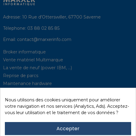
Adresse:
10 Rue d'Otterswiller, 67700 Saverne
Télephone:
03 88 02 85 85
Email:
contact@marxerinfo.com​
Broker informatique
Vente matériel Multimarque
La vente de neuf (power IBM, …)
Reprise de parcs
Maintenance hardware
Supervision
Solutions de P.R.A
Nous utilisons des cookies uniquement pour améliorer
votre navigation et nos services (Analytics, Ads). Acceptez-
vous leur utilisation et le traitement de vos données ?
Recyclage / D3E
Effacement des données
Accepter
Réseau et sécurité