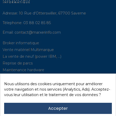
Adresse:
10 Rue d'Otterswiller, 67700 Saverne
Télephone:
03 88 02 85 85
Email:
contact@marxerinfo.com​
Broker informatique
Vente matériel Multimarque
La vente de neuf (power IBM, …)
Reprise de parcs
Maintenance hardware
Supervision
Solutions de P.R.A
Nous utilisons des cookies uniquement pour améliorer
votre navigation et nos services (Analytics, Ads). Acceptez-
vous leur utilisation et le traitement de vos données ?
Recyclage / D3E
Effacement des données
Accepter
Réseau et sécurité