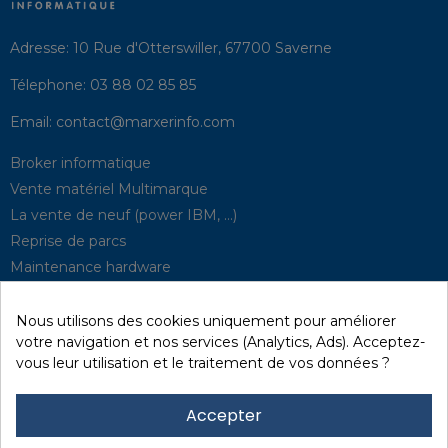
Adresse:
10 Rue d'Otterswiller, 67700 Saverne
Télephone:
03 88 02 85 85
Email:
contact@marxerinfo.com​
Broker informatique
Vente matériel Multimarque
La vente de neuf (power IBM, …)
Reprise de parcs
Maintenance hardware
Supervision
Solutions de P.R.A
Nous utilisons des cookies uniquement pour améliorer
votre navigation et nos services (Analytics, Ads). Acceptez-
vous leur utilisation et le traitement de vos données ?
Recyclage / D3E
Effacement des données
Accepter
Réseau et sécurité