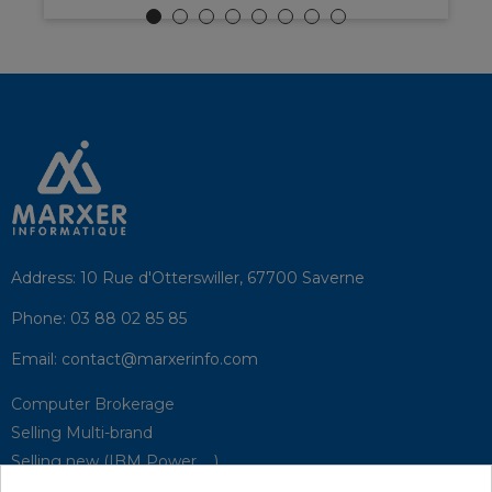
Address:
10 Rue d'Otterswiller, 67700 Saverne
Phone:
03 88 02 85 85
Email:
contact@marxerinfo.com​
Computer Brokerage
Selling Multi-brand
Selling new (IBM Power, ...)
Park Buyback