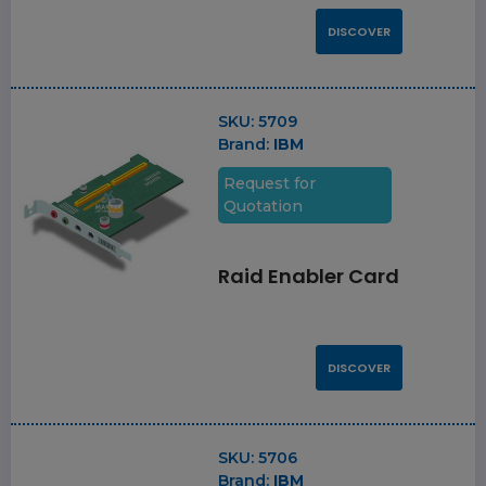
DISCOVER
SKU:
5709
Brand:
IBM
Request for
Quotation
Raid Enabler Card
DISCOVER
SKU:
5706
Brand:
IBM