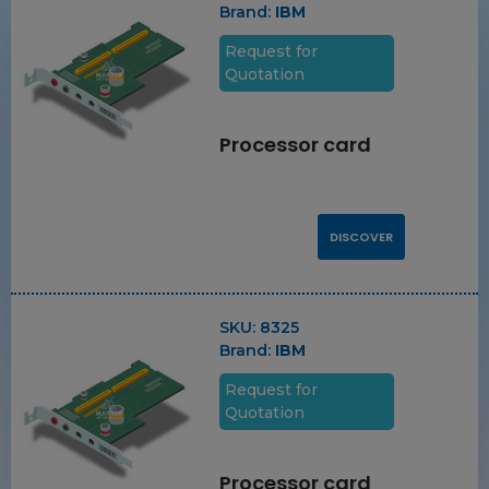
Brand:
IBM
Request for
Quotation
Processor card
DISCOVER
SKU:
8325
Brand:
IBM
Request for
Quotation
Processor card