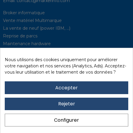
Email:
contact@marxerinfo.com​
Broker informatique
Vente matériel Multimarque
La vente de neuf (power IBM, …)
Reprise de parcs
Maintenance hardware
Supervision
Solutions de P.R.A
Nous utilisons des cookies uniquement pour améliorer
votre navigation et nos services (Analytics, Ads). Acceptez-
vous leur utilisation et le traitement de vos données ?
Recyclage / D3E
Effacement des données
Accepter
Réseau et sécurité
Quick / EDD, Syncsort
Rejeter
Revendeur Lexmark
Location
Configurer
Financement