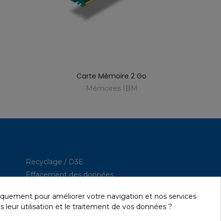
Carte Mémoire 2 Go
Mémoires IBM
Recyclage / D3E
Effacement des données
Réseau et sécurité
iquement pour améliorer votre navigation et nos services
Quick / EDD, Syncsort
s leur utilisation et le traitement de vos données ?
Revendeur Lexmark