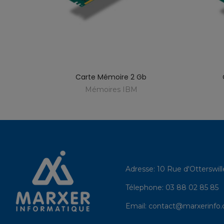
Carte Mémoire 2 Gb
Mémoires IBM
Adresse:
10 Rue d'Otterswil
Télephone:
03 88 02 85 85
Email:
contact@marxerinfo.