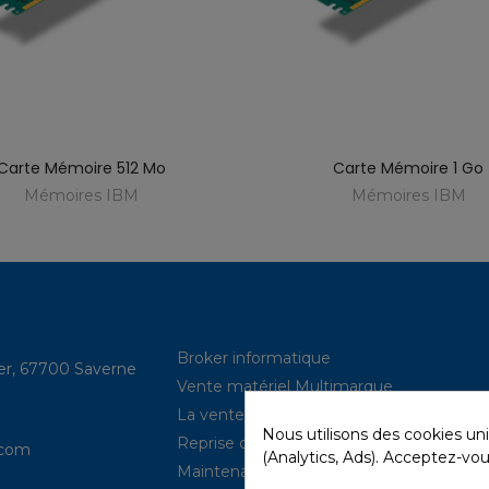
Carte Mémoire 512 Mo
Carte Mémoire 1 Go
Mémoires IBM
Mémoires IBM
Broker informatique
ler, 67700 Saverne
Vente matériel Multimarque
La vente de neuf (power IBM, …)
Nous utilisons des cookies un
Reprise de parcs
com​
(Analytics, Ads). Acceptez-vou
Maintenance hardware