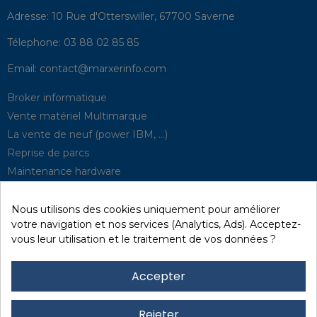
Adresse:
10 Rue d'Otterswiller, 67700 Saverne
Télephone:
03 88 02 85 85
Email:
contact@marxerinfo.com​
Broker informatique
Vente matériel Multimarque
La vente de neuf (power IBM, …)
Reprise de parcs
Maintenance hardware
Supervision
Solutions de P.R.A
Nous utilisons des cookies uniquement pour améliorer
votre navigation et nos services (Analytics, Ads). Acceptez-
vous leur utilisation et le traitement de vos données ?
Recyclage / D3E
Effacement des données
Accepter
Réseau et sécurité
Quick / EDD, Syncsort
Rejeter