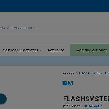
Services & activités
Actualité
Reprise de parc
Accueil
IBM Storwize
IB
FLASHSYSTE
Référence :
9846-AC3