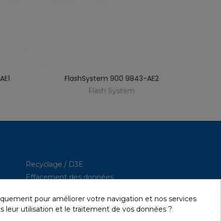
AE1
FlashSystem 900 9843-AE2
Fl
Flash System
Recyclage / D3E
Effacement des données
Réseau et sécurité
iquement pour améliorer votre navigation et nos services
Quick / EDD, Syncsort
s leur utilisation et le traitement de vos données ?
Revendeur Lexmark