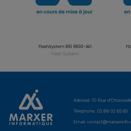
-AC3
FlashSystem 810 9830-AE1
Fl
Flash System
Adresse:
10 Rue d'Otterswil
Télephone:
03 88 02 85 85
Email:
contact@marxerinfo.