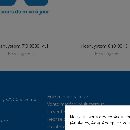
ashSystem 710 9830-AS1
FlashSystem 840 9843-
Flash System
Flash System
Broker informatique
ler, 67700 Saverne
Vente matériel Multimarque
La vente de neuf (power IBM, …)
Nous utilisons des cookies un
Reprise de parcs
com​
(Analytics, Ads). Acceptez-vou
Maintenance hardware