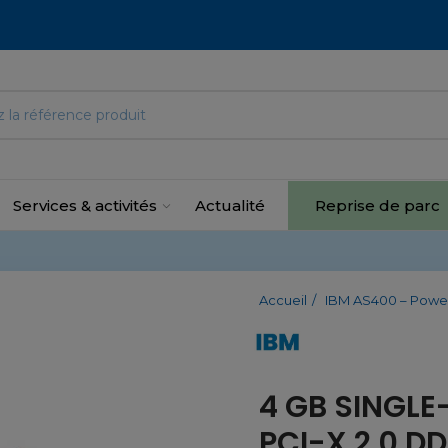
Services & activités
Actualité
Reprise de parc
Accueil
IBM AS400 – Power
4 GB SINGLE
PCI-X 2.0 D